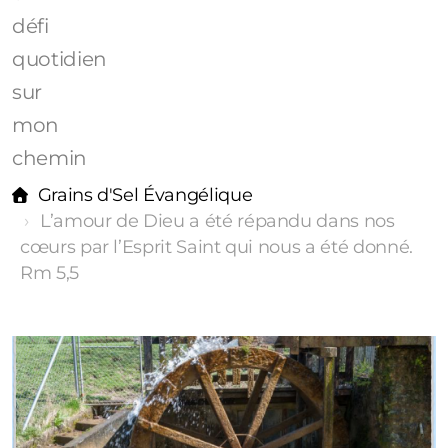
défi
quotidien
sur
mon
chemin
Grains d'Sel Évangélique
L’amour de Dieu a été répandu dans nos
cœurs par l’Esprit Saint qui nous a été donné.
Rm 5,5