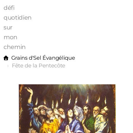
défi
quotidien
sur
mon
chemin
Grains d'Sel Évangélique
Fête de la Pentecôte