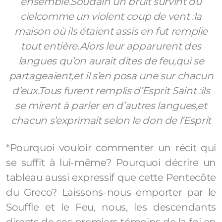
ensemble.
Soudain un bruit survint du
ciel
comme un violent coup de vent :
la
maison où ils étaient assis en fut remplie
tout entière.
Alors leur apparurent des
langues qu’on aurait dites de feu,
qui se
partageaient,
et il s’en posa une sur chacun
d’eux.
Tous furent remplis d’Esprit Saint :
ils
se mirent à parler en d’autres langues,
et
chacun s’exprimait selon le don de l’Esprit
*Pourquoi vouloir commenter un récit qui
se suffit à lui-même? Pourquoi décrire un
tableau aussi expressif que cette Pentecôte
du Greco? Laissons-nous emporter par le
Souffle et le Feu, nous, les descendants
directs de ces premiers témoins de la foi en